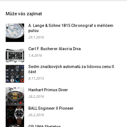
Může vás zajímat
A. Lange & Söhne 1815 Chronograf s měřičem
pulsu
29.1.2016
Carl F. Bucherer Alacria Diva
1.4.2016
Sedm značkových automatů za lidovou cenu II.
část
8.11.2015
Hanhart Primus Diver
28.2.2016
BALL Engineer II Pioneer
26.2.2016
GP 1966 Skeleton