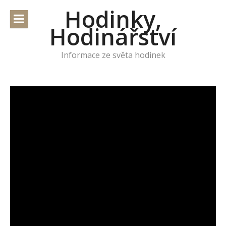
Přeskočit
Hodinky,
na
Hodinářství
obsah
Informace ze světa hodinek