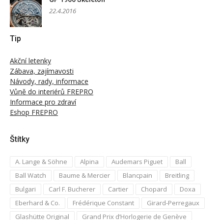
22.4.2016
Tip
Akční letenky
Zábava, zajímavosti
Návody, rady, informace
Vůně do interiérů FREPRO
Informace pro zdraví
Eshop FREPRO
Štítky
A. Lange & Söhne
Alpina
Audemars Piguet
Ball
Ball Watch
Baume & Mercier
Blancpain
Breitling
Bulgari
Carl F. Bucherer
Cartier
Chopard
Doxa
Eberhard & Co.
Frédérique Constant
Girard-Perregaux
Glashütte Original
Grand Prix d’Horlogerie de Genève