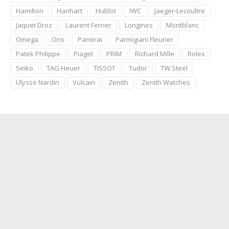
Hamilton
Hanhart
Hublot
IWC
Jaeger-Lecoultre
Jaquet Droz
Laurent Ferrier
Longines
Montblanc
Omega
Oris
Panerai
Parmigiani Fleurier
Patek Philippe
Piaget
PRIM
Richard Mille
Rolex
Seiko
TAG Heuer
TISSOT
Tudor
TW Steel
Ulysse Nardin
Vulcain
Zenith
Zenith Watches