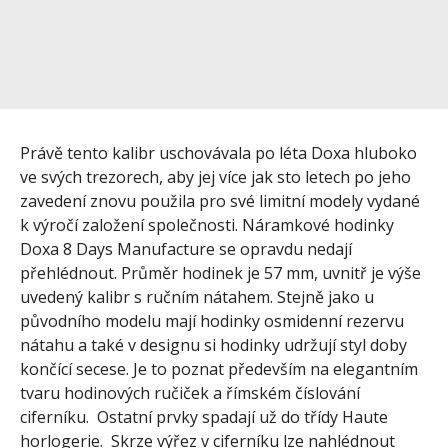
Právě tento kalibr uschovávala po léta Doxa hluboko
ve svých trezorech, aby jej více jak sto letech po jeho
zavedení znovu použila pro své limitní modely vydané
k výročí založení společnosti. Náramkové hodinky
Doxa 8 Days Manufacture se opravdu nedají
přehlédnout. Průměr hodinek je 57 mm, uvnitř je výše
uvedený kalibr s ručním nátahem. Stejně jako u
původního modelu mají hodinky osmidenní rezervu
nátahu a také v designu si hodinky udržují styl doby
končící secese. Je to poznat především na elegantním
tvaru hodinových ručiček a římském číslování
ciferníku. Ostatní prvky spadají už do třídy Haute
horlogerie. Skrze výřez v ciferníku lze nahlédnout