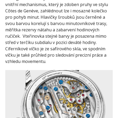
vnitřní mechanismus, který je zdoben pruhy ve stylu
Côtes de Genève, zahlédnout lze i mosazné kolečko
pro pohyb minut. Hlavičky šroubků jsou černěné a
svou barvou korelují s barvou minutovníkové trasy,
měřítka rezervy nátahu a zabarvení hodinových
ručiček. Vteřinovka stejné barvy je posazena mimo
střed v terčíku subdialu v pozici deváté hodiny.
Ciferníkové víčko je ze safírového skla, ve spodním
víčku je také průhled pro sledování precizní práce a
vzhledu movementu.