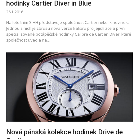
hodinky Cartier Diver in Blue
26.1.2016
Na letošním SIHH představuje společnost Cartier několik novinek.
Jednou z nich je zbrusu nová verze kalibru pro jejich zcela první
specializované potápěčské hodinky Calibre de Cartier Diver, které
společnost uvedla na…
Nová pánská kolekce hodinek Drive de