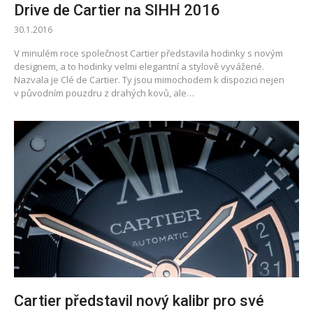
Drive de Cartier na SIHH 2016
30.1.2016
V minulém roce společnost Cartier představila hodinky s novým
designem, a to hodinky velmi elegantní a stylově vyvážené.
Nazvala je Clé de Cartier. Ty jsou mimochodem k dispozici nejen
v původním pouzdru z drahých kovů, ale…
Cartier představil nový kalibr pro své