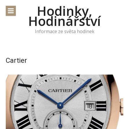
Přeskočit
Hodinky,
na
Hodinářství
obsah
Informace ze světa hodinek
Cartier