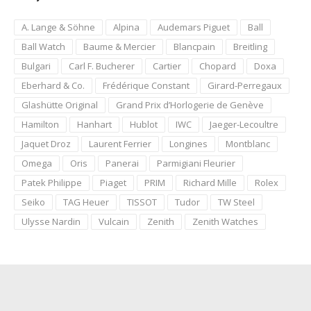
A. Lange & Söhne
Alpina
Audemars Piguet
Ball
Ball Watch
Baume & Mercier
Blancpain
Breitling
Bulgari
Carl F. Bucherer
Cartier
Chopard
Doxa
Eberhard & Co.
Frédérique Constant
Girard-Perregaux
Glashütte Original
Grand Prix d’Horlogerie de Genève
Hamilton
Hanhart
Hublot
IWC
Jaeger-Lecoultre
Jaquet Droz
Laurent Ferrier
Longines
Montblanc
Omega
Oris
Panerai
Parmigiani Fleurier
Patek Philippe
Piaget
PRIM
Richard Mille
Rolex
Seiko
TAG Heuer
TISSOT
Tudor
TW Steel
Ulysse Nardin
Vulcain
Zenith
Zenith Watches