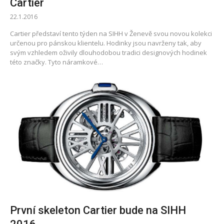
Cartier
22.1.2016
Cartier představí tento týden na SIHH v Ženevě svou novou kolekci
určenou pro pánskou klientelu. Hodinky jsou navrženy tak, aby
svým vzhledem oživily dlouhodobou tradici designových hodinek
této značky. Tyto náramkové…
První skeleton Cartier bude na SIHH